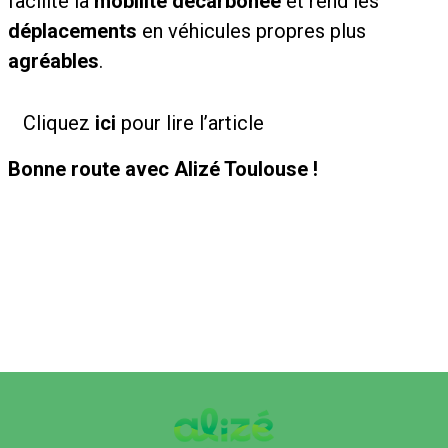
facilite la
mobilité décarbonée
et rend les
déplacements
en véhicules propres plus
agréables
.
Cliquez
ici
pour lire l’article
Bonne route avec Alizé Toulouse !